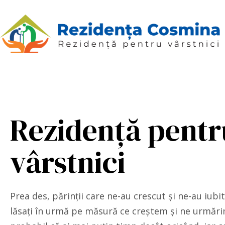
Rezidență pentr
vârstnici
Prea des, părinții care ne-au crescut și ne-au iubi
lăsați în urmă pe măsură ce creștem și ne urmări