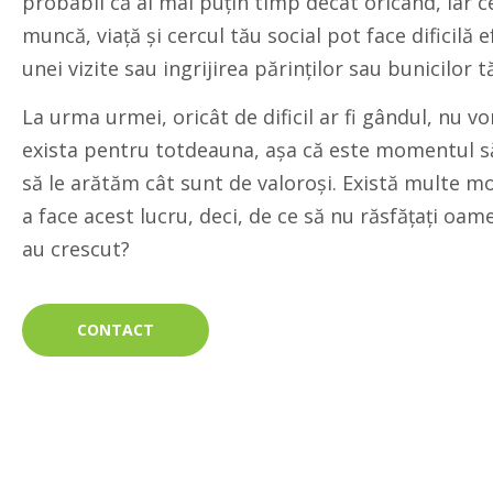
probabil că ai mai puțin timp decât oricând, iar c
muncă, viață și cercul tău social pot face dificilă 
unei vizite sau ingrijirea părinților sau bunicilor tă
La urma urmei, oricât de dificil ar fi gândul, nu v
exista pentru totdeauna, așa că este momentul 
să le arătăm cât sunt de valoroși. Există multe mo
a face acest lucru, deci, de ce să nu răsfățați oame
au crescut?
CONTACT