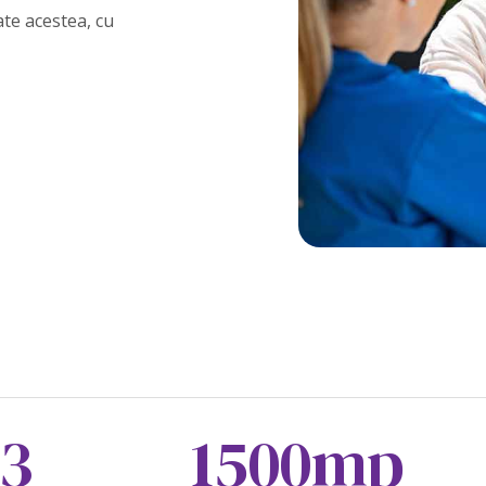
te acestea, cu
-3
1500
mp