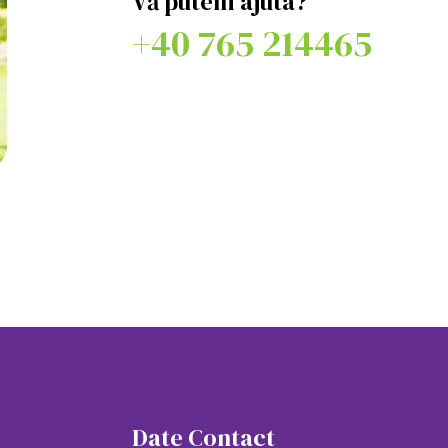
Vă putem ajuta?
+40 765 214465
Date Contact