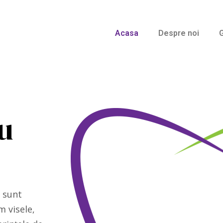
Acasa
Despre noi
G
u
t sunt
m visele,