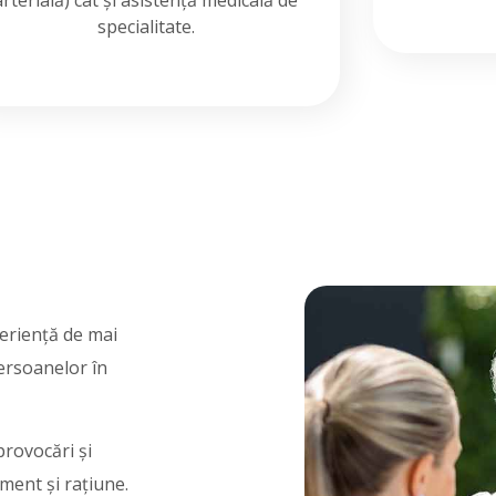
arterială) cât și asistență medicală de
specialitate.
eriență de mai
persoanelor în
provocări și
ment și rațiune.