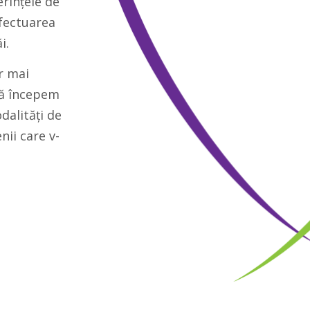
erințele de
efectuarea
i.
or mai
să începem
dalități de
nii care v-